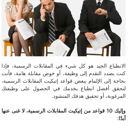
ى
ي
ت
د
و
ا
ي
إ
ت
ل
ر
ك
ت
ر
و
ن
الانطباع الجيد هو كل شيء في المقابلات الرسمية، فإذا
ي
كنت بصدد التقدم إلى وظيفة، أو خوض مقابلة هامة، فأنت
ا
بحاجة إلى الإلمام ببعض قواعد إتيكيت المقابلات الرسمية،
لتحقق أفضل انطباع يخدمك في الحصول على وظيفتك
المرغوبة، أو تحقيق هدفك المنشود.
وإليك 10 قواعد من إتيكيت المقابلات الرسمية، لا غنى عنها
أبدًا: