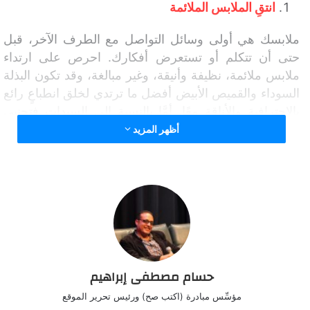
انتقِ الملابس الملائمة
ملابسك هي أولى وسائل التواصل مع الطرف الآخر، قبل
حتى أن تتكلم أو تستعرض أفكارك. احرص على ارتداء
ملابس ملائمة، نظيفة وأنيقة، وغير مبالغة، وقد تكون البذلة
السوداء والقميص الأبيض أفضل ما ترتدي لخلق انطباعٍ رائع
بالاحترافية والأناقة معًا. أمَّا بالنسبة إلى السيدات فتجنبي
تمامًا أقراط الأذن المتدلية، والأساور الكثيرة، وبالطبع
أظهر المزيد
التزمي بعطرٍ خفيف، ومكياج طبيعي لا مبالغة فيه.
اذهب مبكرًا
يفرض عليك إتيكيت المقابلات الرسمية أن تحضر مبكرًا،
فالوصول المتأخر يمنح الطرف الآخر انطباعًا سيئًا، حتى وإن
كان لديك عذر قوي. احرص على الوصول قبل المقابلة
الرسمية بربع ساعة، واجلس بهدوء واسترخاء منتظرًا موعد
حسام مصطفى إبراهيم
البدء.
مؤسِّس مبادرة (اكتب صح) ورئيس تحرير الموقع