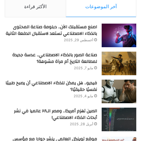
من المهم أن تكون مستعدًا للمقابلة الرسمية بإجراء بعض
آخر الموضوعات
الأكثر قراءة
الأبحاث عن الشركة التي تطمح للعمل فيها، أو المنحة التي
تخطط للفوز بها، لهذا عليك إظهار هذا الاهتمام للطرف
اصنع مستقبلك الآن.. دبلومة صناعة المحتوى
الآخر. إن عبارات مثل “لقد قرأت أنكم فعلتم كذا وكذا في
بالذكاء الاصطناعي تستعد لاستقبال الدفعة الثانية
العام الماضي”، و”أعتقد أن بإمكاني تقديم الكثير للمشاريع
أغسطس 29, 2025
التي أعلنتم عن نيتكم إطلاقها في الفترة المقبلة”، كفيلة
صناعة الصور بالذكاء الاصطناعي.. عدسة جديدة
بمنحك انطباعًا ممتازًا، ينقل اهتمامك وحرصك على
لمطالعة التاريخ أم مرآة مشوهة؟
المشاركة.
مايو 7, 2025
فيديو.. هل يمكن للذكاء الاصطناعي أن يصبح طبيبًا
نفسيًا حقيقيًا؟
مايو 4, 2025
الصين تهزم أمريكا.. ومصر الـ٢٨ عالميا في نشر
أبحاث الذكاء الاصطناعي!
أبريل 28, 2025
موقع توينكل العالمي ينشر حوارا مع مؤسس