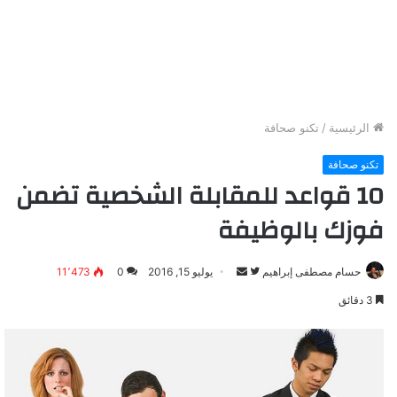
الرئيسية
/
تكنو صحافة
تكنو صحافة
10 قواعد للمقابلة الشخصية تضمن
فوزك بالوظيفة
حسام مصطفى إبراهيم
ت
أ
يوليو 15, 2016
0
11٬473
ا
ر
3 دقائق
ب
س
ع
ل
ع
ب
ل
ر