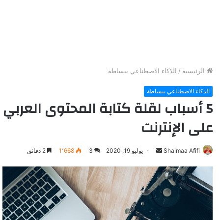
الرئيسية
/
الذكاء الاصطناعي ببساطة
الذكاء الاصطناعي ببساطة
5 أسباب لقلة كتابة المحتوى العربي
على الإنترنت
Shaimaa Afifi
أ
يوليو 19, 2020
3
1٬668
2 دقائق
ر
س
ل
ب
ر