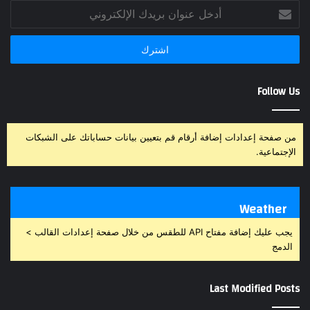
أدخل
عنوان
Comments
بريدك
الإلكتروني
Follow Us
التعليقات
من صفحة إعدادات إضافة أرقام قم بتعيين بيانات حساباتك على الشبكات
الإجتماعية.
صناعة المحتوى
كاتب المحتوى
كتابة المحتوى
Weather
يجب عليك إضافة مفتاح API للطقس من خلال صفحة إعدادات القالب >
الدمج
Last Modified Posts