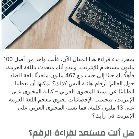
ي
د
ا
إ
ل
ك
ت
ر
بمجرد بدء قراءة هذا المقال الآن، فأنت واحد من أصل 100
و
مليون مستخدم للإنترنت، ويبدو أنك متحدث باللغة العربية،
ن
فأهلًا بك جنبًا إلى جنب مع 467 مليون متحدثًا بلغة الضاد
ي
حول العالم! أرقام هائلة أليس كذلك؟ يمكنها أن تعطينا
ا
انطباعًا عن نسبة المحتوى العربي – كتابة المحتوى على
الإنترنت، فبحسب الإحصائيات يحتوي معجم اللغة العربية
على 13 مليون كلمة، فما نسبة المحتوى العربي على
الإنترنت في رأيك؟
هل أنت مستعد لقراءة الرقم؟