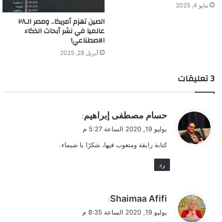
بالإنجليزية!
مايو 4, 2025
الصين تهزم أمريكا.. ومصر الـ٢٨
عالميا في نشر أبحاث الذكاء
الاصطناعي!
أبريل 28, 2025
‫3 تعليقات
ي
حسام مصطفى إبراهيم
:
ق
يوليو 19, 2020 الساعة 5:27 م
و
كتابة رايقة ومتعوب فيها، شكرًا يا شيماء.
ل
رد
للأسف باتت هذه الجملة التي أقولها لأي شخص يريد تعلم
ي
Shaimaa Afifi
كتابة المحتوى أو الحصول على معلومة جديدة -خاصة
:
ق
المواضيع الطبية- لأن المحتوى العربي المكتوب فيها كارثة
يوليو 19, 2020 الساعة 8:35 م
و