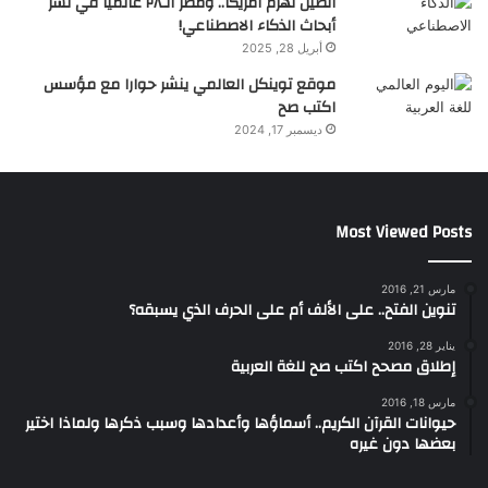
الصين تهزم أمريكا.. ومصر الـ٢٨ عالميا في نشر
أبحاث الذكاء الاصطناعي!
أبريل 28, 2025
موقع توينكل العالمي ينشر حوارا مع مؤسس
اكتب صح
ديسمبر 17, 2024
اقرأ أيضًا:
لصناع المحتوى.. لماذا يجب عليك بدء تسويق
Most Viewed Posts
المحتوى الخاص بك الآن
مارس 21, 2016
صحح نصك بنفسك (2).. أخطاء أسلوبية عليك التخلص منها
تنوين الفتح.. على الألف أم على الحرف الذي يسبقه؟
خطأ أسلوبي خطير: استخدام التشبيه في غير موضعه
يناير 28, 2016
إطلاق مصحح اكتب صح للغة العربية
مارس 18, 2016
حيوانات القرآن الكريم.. أسماؤها وأعدادها وسبب ذكرها ولماذا اختير
بعضها دون غيره
Email
LinkedIn
Pinterest
Google+
Twitter
Facebook