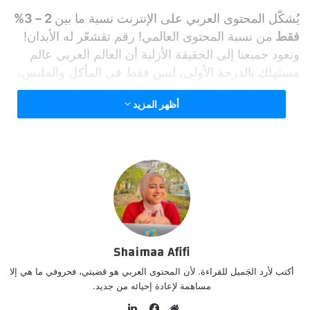
يُشكّل المحتوى العربي على الإنترنت نسبة ما بين
2 – 3%
فقط
من نسبة المحتوى العالمي! رقم تقشعّر له الأبدان!
ونعود جميعنا إلى الحقيقة الأزلية أن العالم العربي عالم
مستهلك بالدرجة الأولى، ليس فقط في المأكل والملبس،
لكن في المعرفة أيضًا، مما يجعلك تفكر جديًا في تغيير هذا
أظهر المزيد
الوضع خاصة إذا كنت محبًا للغة العربية أولًا وللكتابة ونشر
المعرفة ثانيًا.
Shaimaa Afifi
أكتب لأرد الجَميل للقراءة. لأن المحتوى العربي هو قضيتي، فحروفي ما هي إلا
مساهمة لإعادة إحيائه من جديد.
ل