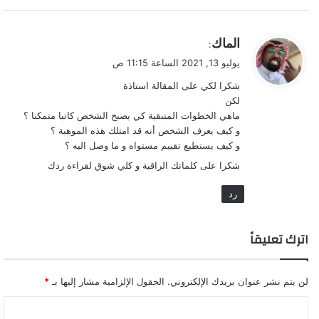
لغز المضاف إليه.. تعريفه وفائدته وكيف نستخرجه
ي
الماك
:
المنصات المناسبة لتسويق محتواك كيف تختارها؟ ولماذا؟
ق
يوليو 13, 2021 الساعة 11:15 ص
وما الذي تتوقعه من كل منها؟
و
شكرا لكي على المقالة استاذة
ل
لكن
في 4 دقائق.. كيف تفرق بين الهاء والتاء المربوطة
ماهي الخطوات المتبقية كي يصبح الشخص كاتبا متمكنا ؟
و كيف يعرف الشخص أنه قد امتلك هذه الموهبة ؟
Comments
و كيف يستطيع تقييم مستواه و ما وصل اليه ؟
شكرا على كلماتك الراقية و كلي شوق لقراءة ردك
التعليقات
رد
اترك تعليقاً
االلغة العربية
كاتب المحتوى
كتابة المحتوى
لن يتم نشر عنوان بريدك الإلكتروني.
الحقول الإلزامية مشار إليها بـ
*
ا