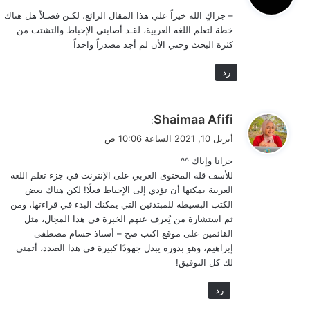
و
– جزاكٍ الله خيراً علي هذا المقال الرائع، لكـن فضـلاً هل هناك
ل
لو تحدثنا عن أهمية تعلم اللغة العربية ساعات طوال لن
خطة لتعلم اللغه العربية، لقـد أصابني الإحباط والتشتت من
كثرة البحث وحتي الأن لم أجد مصدراً واحداً
ننتهي! فهذه اللغة العظيمة البالغ عمرها أكثر من 1500 عام
تستحق منا كامل الحب والانتباه لوضعها بين لغات العالم.
رد
أما عن
رحلتك أنت في تعلم كتابة المحتوى
، فصدقني تبدأ
ي
هنا، من تعلم اللغة التي هي أول أداة من
أدوات الكتابة
Shaimaa Afifi
:
ق
الخلابة التي ستجعل منك كاتبًا متمكنًا سواء اخترت مجال
أبريل 10, 2021 الساعة 10:06 ص
و
كتابة
المحتوى التسويقي
أو كتابة المحتوى الإبداعي.. فماذا
جزانا وإياك ^^
ل
تنتظر؟
للأسف قلة المحتوى العربي على الإنترنت في جزء تعلم اللغة
العربية يمكنها أن تؤدي إلى الإحباط فعلًا! لكن هناك بعض
الكتب البسيطة للمبتدئين التي يمكنك البدء في قراءتها، ومن
ألقِ نظرة على موقع
اكتب صح
، وصمِّم خطة عملية لتعلم
ثم استشارة من يُعرف عنهم الخبرة في هذا المجال، مثل
اللغة العربية وانتظر المقال المقبل عن أهم المهارات
القائمين على موقع اكتب صح – أستاذ حسام مصطفى
الأساسية لكاتب المحتوى – المهارة الثانية!
إبراهيم، وهو بدوره يبذل جهودًا كبيرة في هذا الصدد، أتمنى
لك كل التوفيق!
اقرأ أيضًا:
رد