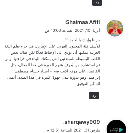
كتابة محتوى سليم باللغة العربية المتقنة تزيد فرصتك في
رد
الحصول على عمل حر (Freelance) في مواقع العمل الحر
مثل
مستقل
،
خمسات
والمواقع العالمية أيضًا.
ي
Shaimaa Afifi
:
ق
4. المحتوى ليس مكتوبًا فقط!
أبريل 10, 2021 الساعة 10:06 ص
و
جزانا وإياك يا أحمد ^^
ل
كما تعلّمنا أن أشكال المحتوى وأنواعه كثيرة جدًا، فهي لا
للأسف قلة المحتوى العربي على الإنترنت في جزء تعلم اللغة
العربية يمكنها أن تؤدي إلى الإحباط فعلًا! لكن هناك بعض
تدور حول الشكل الكتابي فقط مثل كتابة المقالات وغيرها،
الكتب البسيطة للمبتدئين التي يمكنك البدء في قراءتها، ومن
يوجد أيضًا المحتوى الصوتي (Podcast) الذي تجعل اللغة
ثم استشارة من يُعرف عنهم الخبرة في هذا المجال، مثل
العربية دخولك إلى عالمه من السهل جدًا خاصة إذا حباكَ
القائمين على موقع اكتب صح – أستاذ حسام مصطفى
الله صوتًا مميزًا.
إبراهيم، وهو بدوره يبذل جهودًا كبيرة في هذا الصدد، أتمنى
لك كل التوفيق!
5. لغة عربية أقوى.. قراءة أسهل!
رد
معرفتك
باللغة العربية
؛ معانيها وقواعدها تجعل من القراءة
أمرًا رائعًا يكاد يصل إلى الإدمان! وبما أنك الآن تخطو في
ي
sharqawy909
طريق تعلم كتابة المحتوى، فالقراءة أمر لا بدّ منه، ولا يعدّ
:
ق
رفاهية أبدًا.
مارس 31, 2021 الساعة 12:51 م