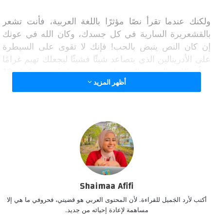
ولكنك عندما تقرأ نصًا مؤثرًا باللغة العربية، فأنت تشعر
بالقشعريرة السارية في كل جسدك، وكان الله في عونك
إن كان النص ينبض بالحب! فإنك لا تقوى على السيطرة
على الأدرينالين الذي يتصاعد شيئًا فشيئًا ليجعلك تهيم غرامًا
بتعلّم اللغة العربية التي يبلغ عدد مفرداتها دون تكرار
12
أظهر المزيد
مليون كلمة!
هل تعلم أن عدد مفردات اللغة العربية يزيد
بعض الشيء على عدد سكان مدينة تونس
الباسلة بأكملها!
Shaimaa Afifi
أكتب لأرد الجَميل للقراءة. لأن المحتوى العربي هو قضيتي، فحروفي ما هي إلا
هذه مقدمة قصيرة لتجديد فخرك باللغة العربية، وتذكيرك
مساهمة لإعادة إحيائه من جديد.