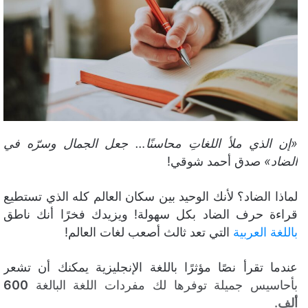
ي
د
ا
إ
ل
ك
ت
ر
و
«إن الذي ملأ اللغاتِ محاسنًا… جعل الجمال وسرّه في
ن
الضاد»
صدق أحمد شوقي!
ي
ا
لماذا الضاد؟ لأنك الوحيد بين سكان العالم كله الذي تستطيع
قراءة حرف الضاد بكل سهولة! ويزيدك فخرًا أنك ناطق
باللغة العربية
التي تعد ثالث أصعب لغات العالم!
عندما تقرأ نصًا مؤثرًا باللغة الإنجليزية يمكنك أن تشعر
بأحاسيس جميلة توفرها لك مفردات اللغة البالغة
600
ألف.