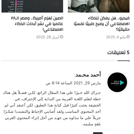
كاتب محتوى عربيًا محترفًا لا يجيد اللغة العربية؟ بالتأكيد لا!
فيديو.. هل يمكن للذكاء
الصين تهزم أمريكا.. ومصر الـ٢٨
وبعد إتقانك مهارات تعلم المحتوى، ستتمكن من العمل في
الاصطناعي أن يصبح طبيبًا نفسيًا
عالميا في نشر أبحاث الذكاء
مؤسسات كبرى، فكلّما تعلّمت سريعًا وأتقنت اللغة العربية
حقيقيًا؟
الاصطناعي!
أسرع، كانت فرصتك أقرب.
مايو 4, 2025
أبريل 28, 2025
3. كاتب محتوى حر
‫5 تعليقات
ي
أحمد محـمد
:
ق
مارس 29, 2021 الساعة 8:14 ص
و
جـزاكِ اللهِ خـيرًا علي هذا المقال الرائع، لكـن فضـلاً هل هناك
ل
خطة لتعلم اللغـة العربية من البداية إلي الإحتراف، في
الحقيقة بحثت كثيرًا قبل كتابة هذا التعليق، لكن أعتقد أني لم
أجد المحتوي المناسب ولقد أُصابني الإحباط والتشتت! شكـرًا
جزيلاً علي ما تبذلوه من جهـد من أجل إثراء المحتوى العربي
بلغةٍ سليمه.