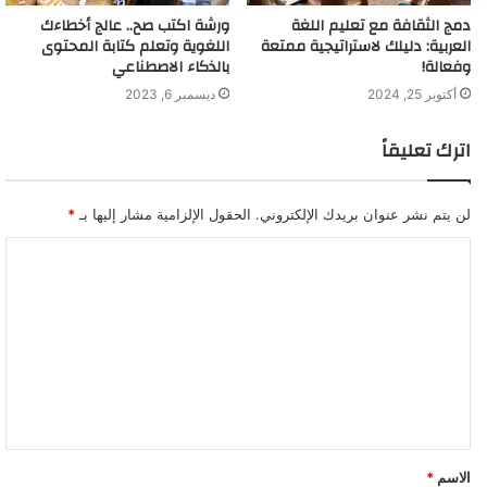
دمج الثقافة مع تعليم اللغة
ورشة اكتب صح.. عالج أخطاءك
العربية: دليلك لاستراتيجية ممتعة
اللغوية وتعلم كتابة المحتوى
كيف تدعو في المطر وأشهر الأخطاء اللغوية في الدعاء
وفعالة!
بالذكاء الاصطناعي
أكتوبر 25, 2024
ديسمبر 6, 2023
10 أسباب تدفعك إلى تعلم كتابة المحتوى الآن
اترك تعليقاً
Comments
لن يتم نشر عنوان بريدك الإلكتروني.
الحقول الإلزامية مشار إليها بـ
*
التعليقات
ا
ل
ت
ع
ل
ي
ق
الاسم
*
*