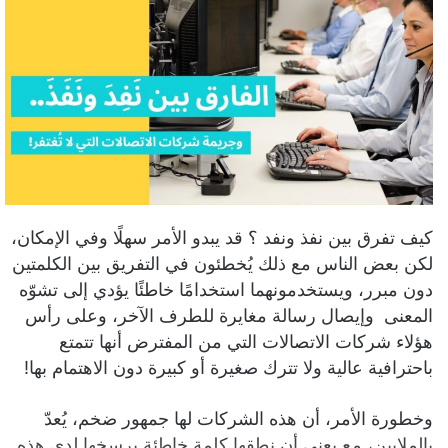
ب
ر
ي
د
ا
إ
ل
ك
ت
ر
كيف تفرق بين نفذ ونفد ؟ قد يبدو الأمر سهلًا وفي الإمكان،
و
لكن بعض الناس مع ذلك يُخطئون في التفريق بين الكلمتين
ن
دون مبرر، ويستخدمونهما استخدامًا خاطئًا يؤدي إلى تشوّه
ي
المعنى وإيصال رسالة مغايرة للطرف الآخر، وعلى رأس
ا
هؤلاء شركات الاتصالات التي من المفترض أنها تتمتع
باحترافية عالية ولا تترك صغيرة أو كبيرة دون الاهتمام بها!
وخطورة الأمر، أن هذه الشركات لها جمهور ضخم، يُعدّ
بالملايين، مع يعني أن نطقها كلمة خاطئة يرسخها لدى هذه