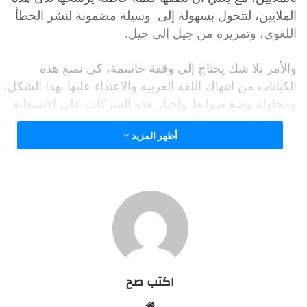
الملايين، لتتحول بسهولة إلى وسيلة مضمونة لنشر الخطأ
اللغوي، وتمريره من جيل إلى جيل.
والأمر بلا شك يحتاج إلى وقفة حاسمة، كي نمنع هذه
الكيانات من انتهاك اللغة العربية والاعتداء عليها بهذا الشكل،
ومحاولة وضع ضوابط وإجبار هذه الشركات على الاستعانة
بخدمات المدققين اللغويين لضبط إعلاناتهم ومنعهم من
أظهر المزيد
ارتكاب مثل هذه الأخطاء البشعة مرة أخرى.
أشهر أخطاء كتابة المضاف إليه
اقرأ أيضًا:
ولا يقتصر الأمر على رسائل شركات الاتصالات المكتوبة أو
المسجلة، وإنما يمتد أيضًا إلى إعلاناتهم الضخمة التي نجدها
في الشوارع وداخل محطات المترو وأمام أعيننا ليل نهار
اكتب صح
على شاشات التليفزيون ويوتيوب ومواقع التواصل
الاجتماعي المختلفة، إذ لا تخلو هي الأخرى إلا نادرًا من
م