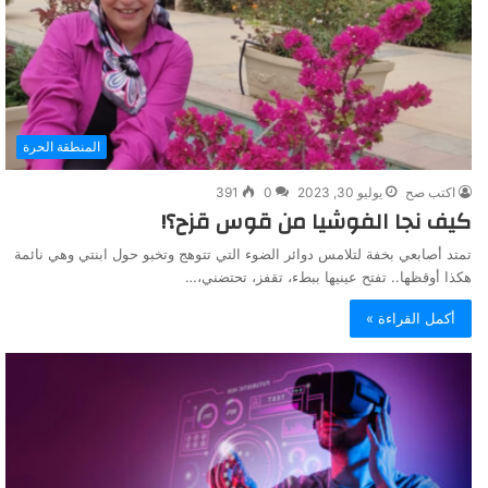
المنطقة الحرة
اكتب صح
يوليو 30, 2023
0
391
كيف نجا الفوشيا من قوس قزح؟!
تمتد أصابعي بخفة لتلامس دوائر الضوء التي تتوهج وتخبو حول ابنتي وهي نائمة
هكذا أوقظها.. تفتح عينيها ببطء، تقفز، تحتضني،…
أكمل القراءة »