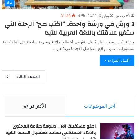
ضاد
اكتب صح
يوليو 6, 2023
4
3٬148
3 ورش في ورشة واحدة.. “اكتب صح” الرحلة التي
ستغير علاقتك باللغة العربية للأبد!
ورشة اكتب صح.. لماذا؟ هل تقع في أخطاء إملائية ونحوية ساذجة في أثناء كتابة
منشوراتك على مواقع التواصل الاجتماعي؟ هل…
أكمل القراءة »
الصفحة التالية
آخر الموضوعات
الأكثر قراءة
اصنع مستقبلك الآن.. دبلومة صناعة المحتوى
بالذكاء الاصطناعي تستعد لاستقبال الدفعة الثانية
أغسطس 29, 2025