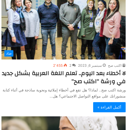
ضاد
اكتب صح
سبتمبر 6, 2023
2
2٬455
لا أخطاء بعد اليوم.. تعلم اللغة العربية بشكل جديد
في ورشة “اكتب صح”
ورشة اكتب صح.. لماذا؟ هل تقع في أخطاء إملائية ونحوية ساذجة في أثناء كتابة
منشوراتك على مواقع التواصل الاجتماعي؟ هل…
أكمل القراءة »