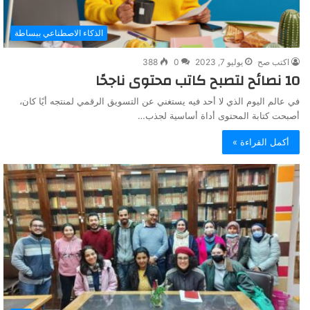
الذكاء الاصطناعي ببساطة
اكتب صح
يوليو 7, 2023
0
388
10 نصائح لتصبح كاتب محتوى ناجحًا
في عالم اليوم الذي لا أحد فيه يستغني عن التسويق الرقمي لمنتجه أيًا كان،
أصبحت كتابة المحتوى أداة أساسية لجذب…
أكمل القراءة »